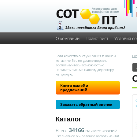
Здесь находится Ваша прибыль!
О компании
Прайс-лист
Условия со
Если качество обслуживания в нашем
Гл
магазине Вас не удовлетворяет,
воспользуйтесь возможностью
написать письмо нашему директору
напрямую.
Книга жалоб и
предложений
Заказать обратный звонок
Каталог
34166
Всего
наименований
Ежедневное обновление ассортимента!