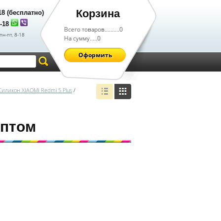
Корзина
-18 (бесплатно)
8-18
Всего товаров..........
0
пн-пт, 8-18
На сумму.....
0
Оформить
Силикон XIAOMI Redmi 5 Plus
/
оптом