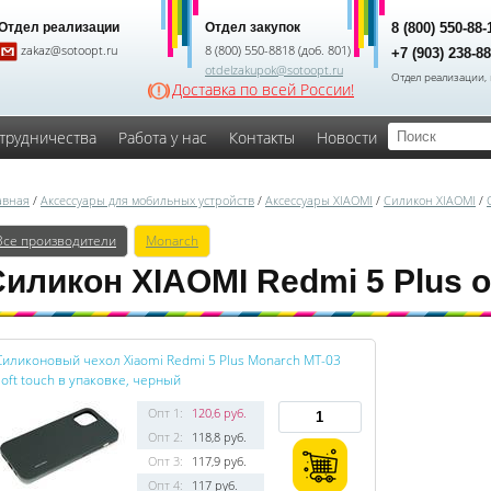
Отдел реализации
Отдел закупок
8 (800) 550-88
zakaz@sotoopt.ru
8 (800) 550-8818 (доб. 801)
+7 (903) 238-8
otdelzakupok@sotoopt.ru
Отдел реализации, 
Доставка по всей России!
трудничества
Работа у нас
Контакты
Новости
авная
/
Аксессуары для мобильных устройств
/
Аксессуары XIAOMI
/
Силикон XIAOMI
/
Все производители
Monarch
Силикон XIAOMI Redmi 5 Plus 
Силиконовый чехол Xiaomi Redmi 5 Plus Monarch MT-03
soft touch в упаковке, черный
Опт 1:
120,6 руб.
Опт 2:
118,8 руб.
Опт 3:
117,9 руб.
Опт 4:
117 руб.