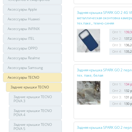
Аксессуары Apple
Задняя крышка SPARK GO 2 4G VI
металлическая оконтовка камеры
Аксессуары Huawei
тех.паке., темно-синяя
Аксессуары INFINIX
Опт 1:
139,3
Аксессуары ITEL
Опт 2:
137,2
Опт 3:
136,2
Аксессуары OPPO
Опт 4:
135,2
Аксессуары Realme
Аксессуары Samsung
Задняя крышка SPARK GO 2 перла
тех. паке, белая
Аксессуары TECNO
Опт 1:
134 р
Задние крышки TECNO
Опт 2:
132 р
Задние крышки TECNO
Опт 3:
131 р
POVA 3
Опт 4:
130 р
Задние крышки TECNO
POVA 4
Задние крышки TECNO
Задняя крышка SPARK GO 2 перла
POVA 5