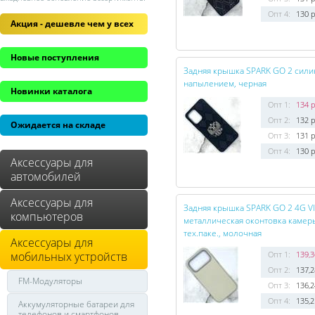
Опт 4:
130 р
Акция - дешевле чем у всех
Новые поступления
Задняя крышка SPARK GO 2 силик
напылением, черная
Новинки каталога
Опт 1:
134 р
Опт 2:
132 р
Ожидается на складе
Опт 3:
131 р
Опт 4:
130 р
Аксессуары для
автомобилей
Аксессуары для
Задняя крышка SPARK GO 2 4G VI
компьютеров
металлическая оконтовка камеры
тех.паке., молочная
Аксессуары для
мобильных устройств
Опт 1:
139,3
Опт 2:
137,2
FM-Модуляторы
Опт 3:
136,2
Опт 4:
135,2
Аккумуляторные батареи для
телефонов и смартфонов