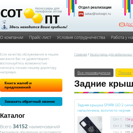
Отдел реализации
zakaz@sotoopt.ru
Дос
Здесь находится Ваша прибыль!
О компании
Прайс-лист
Условия сотрудничества
Работа у н
Если качество обслуживания в нашем
Главная
/
Аксессуары для мобильных 
магазине Вас не удовлетворяет,
воспользуйтесь возможностью
написать письмо нашему директору
напрямую.
Все производители
Прочее
Задние крыш
Книга жалоб и
предложений
Заказать обратный звонок
Задняя крышка SPARK GO 2 силик
напылением, золотисто-черная
Каталог
Опт 1:
134 р
34152
Всего
наименований
Опт 2:
132 р
Ежедневное обновление ассортимента!
Опт 3:
131 р