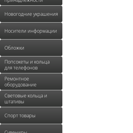
принадлежности
Новогодние украшения
Носители информации
Обложки
Попсокеты и кольца
для телефонов
Ремонтное
оборудование
Световые кольца и
штативы
Спорт товары
Сувениры