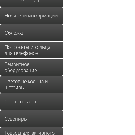
Носители информации
Обложки
Попсокеты и кольца
для телефонов
Ремонтное
оборудование
Световые кольца и
штативы
Спорт товары
Сувениры
Товары для активного