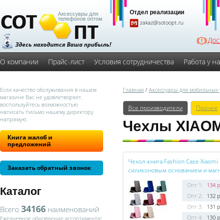
Отдел реализации
zakaz@sotoopt.ru
Дос
Здесь находится Ваша прибыль!
О компании
Прайс-лист
Условия сотрудничества
Работа у н
Если качество обслуживания в нашем
Главная
/
Аксессуары для мобильных 
магазине Вас не удовлетворяет,
воспользуйтесь возможностью
Все производители
Прочее
написать письмо нашему директору
напрямую.
Чехлы XIAOM
Книга жалоб и
предложений
Чехол-книга Fashion Case Xiaomi
Заказать обратный звонок
силиконовым основанием и магн
Опт 1:
134 р
Каталог
Опт 2:
132 р
34166
Опт 3:
131 р
Всего
наименований
Опт 4:
130 р
Ежедневное обновление ассортимента!