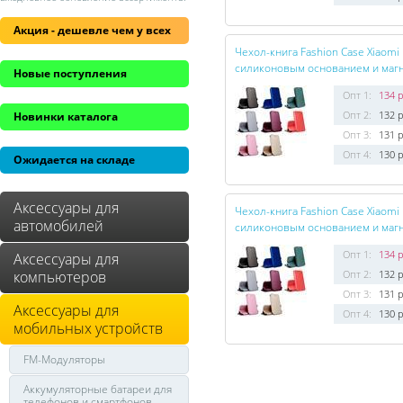
Акция - дешевле чем у всех
Чехол-книга Fashion Case Xiaomi
силиконовым основанием и магн
Новые поступления
Опт 1:
134 р
Опт 2:
132 р
Новинки каталога
Опт 3:
131 р
Опт 4:
130 р
Ожидается на складе
Аксессуары для
Чехол-книга Fashion Case Xiaomi
автомобилей
силиконовым основанием и магн
Опт 1:
134 р
Аксессуары для
компьютеров
Опт 2:
132 р
Опт 3:
131 р
Аксессуары для
Опт 4:
130 р
мобильных устройств
FM-Модуляторы
Аккумуляторные батареи для
телефонов и смартфонов