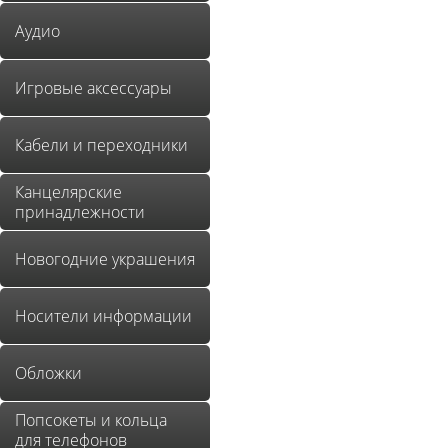
Аудио
Игровые аксессуары
Кабели и переходники
Канцелярские
принадлежности
Новогодние украшения
Носители информации
Обложки
Попсокеты и кольца
для телефонов