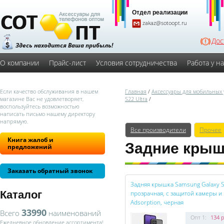
Отдел реализации
zakaz@sotoopt.ru
Дос
Здесь находится Ваша прибыль!
О компании
Прайс-лист
Условия сотрудничества
Работа у н
Если качество обслуживания в нашем
Главная
/
Аксессуары для мобильных 
магазине Вас не удовлетворяет,
S22 Ultra
/
воспользуйтесь возможностью
написать письмо нашему директору
напрямую.
Все производители
Прочее
Книга жалоб и
Задние крышк
предложений
Заказать обратный звонок
Задняя крышка Samsung Galaxy S
Каталог
прозрачная, с защитой камеры и
Adsorption, черная
33990
Всего
наименований
Опт 1:
134 р
Ежедневное обновление ассортимента!