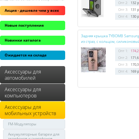
Опт 2:
132 р
Опт 3:
131 р
Акция - дешевле чем у всех
Опт 4:
130 р
Новые поступления
Задняя крышка TYBOMB Samsung 
Новинки каталога
из страз, с кольцом, силиконовы
Опт 1:
174,2
Ожидается на складе
Опт 2:
171,6
Опт 3:
170,3
Аксессуары для
Опт 4:
169 р
автомобилей
Аксессуары для
компьютеров
Аксессуары для
мобильных устройств
FM-Модуляторы
Аккумуляторные батареи для
телефонов и смартфонов