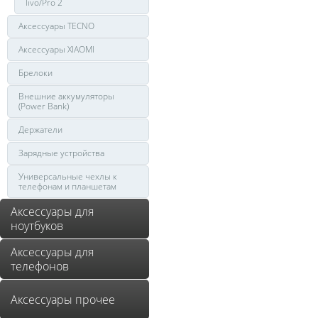
livo/Pro 2
Аксессуары TECNO
Аксессуары XIAOMI
Брелоки
Внешние аккумуляторы
(Power Bank)
Держатели
Зарядные устройства
Универсальные чехлы к
телефонам и планшетам
Аксессуары для
ноутбуков
Аксессуары для
телефонов
Аксессуары прочее