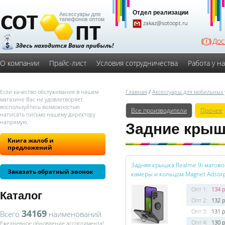
Отдел реализации
zakaz@sotoopt.ru
Дос
Здесь находится Ваша прибыль!
О компании
Прайс-лист
Условия сотрудничества
Работа у н
Если качество обслуживания в нашем
Главная
/
Аксессуары для мобильных 
магазине Вас не удовлетворяет,
воспользуйтесь возможностью
Все производители
Прочее
написать письмо нашему директору
напрямую.
Задние крыш
Книга жалоб и
предложений
Задняя крышка Realme 9i матово
Заказать обратный звонок
камеры и кольцом Magnet Adsorp
Опт 1:
134 р
Каталог
Опт 2:
132 р
34169
Опт 3:
131 р
Всего
наименований
Опт 4:
130 р
Ежедневное обновление ассортимента!