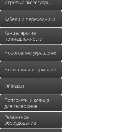
Игровые аксессуары
Кабели и переходники
Канцелярские
принадлежности
Новогодние украшения
Носители информации
Обложки
Попсокеты и кольца
для телефонов
Ремонтное
оборудование