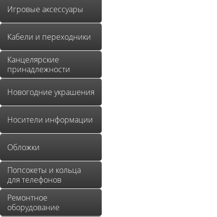
Игровые аксессуары
Кабели и переходники
Канцелярские
принадлежности
Новогодние украшения
Носители информации
Обложки
Попсокеты и кольца
для телефонов
Ремонтное
оборудование