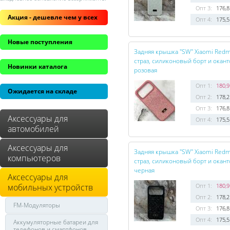
Опт 3:
176,8
Акция - дешевле чем у всех
Опт 4:
175,5
Новые поступления
Задняя крышка "SW" Xiaomi Redm
страз, силиконовый борт и окант
Новинки каталога
розовая
Опт 1:
180,9
Ожидается на складе
Опт 2:
178,2
Опт 3:
176,8
Аксессуары для
Опт 4:
175,5
автомобилей
Аксессуары для
Задняя крышка "SW" Xiaomi Redm
компьютеров
страз, силиконовый борт и окант
черная
Аксессуары для
мобильных устройств
Опт 1:
180,9
Опт 2:
178,2
FM-Модуляторы
Опт 3:
176,8
Опт 4:
175,5
Аккумуляторные батареи для
телефонов и смартфонов