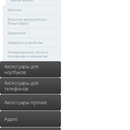
Чехлы XIAOMI
Брелоки
Внешние аккумуляторы
(Power Bank)
Держатели
Зарядные устройства
Универсальные чехлы к
телефонам и планшетам
Аксессуары для
ноутбуков
Аксессуары для
телефонов
Аксессуары прочее
Аудио