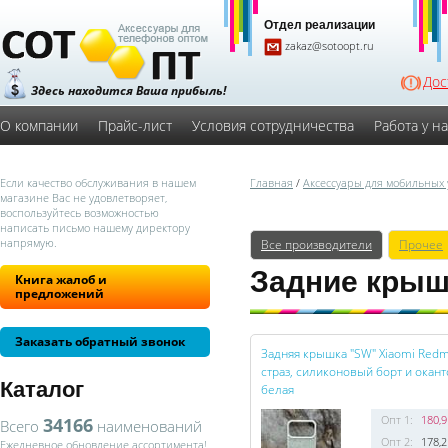
Отдел реализации
zakaz@sotoopt.ru
Дос
Здесь находится Ваша прибыль!
О компании
Прайс-лист
Условия сотрудничества
Работа у н
Если качество обслуживания в нашем
Главная
/
Аксессуары для мобильных 
магазине Вас не удовлетворяет,
воспользуйтесь возможностью
написать письмо нашему директору
напрямую.
Все производители
Прочее
Задние крыш
Книга жалоб и
предложений
Заказать обратный звонок
Задняя крышка "SW" Xiaomi Redm
страз, силиконовый борт и окант
Каталог
белая
Опт 1:
180,9
34166
Всего
наименований
Опт 2:
178,2
Ежедневное обновление ассортимента!