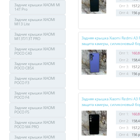
Задние крышки XIAOMI MI
Опт 3:
157,2
14T Pro
Опт 4:
156 р
Задние крышки XIAOMI
MI13 Lite
Задние крышки XIAOMI
Задняя крышка Xiaomi Redmi A3 F
MI13T/13T PRO
защита камеры, силиконовый борт
Задние крышки XIAOMI
POCO C40
Опт 1:
160,8
Опт 2:
158,4
Задние крышки XIAOMI
Опт 3:
157,2
POCO C85X
Опт 4:
156 р
Задние крышки XIAOMI
POCO F3
Задние крышки XIAOMI
POCO F4
Задняя крышка Xiaomi Redmi A3 F
защита камеры, силиконовый борт
Задние крышки XIAOMI
POCO F5
Опт 1:
160,8
Опт 2:
158,4
Задние крышки XIAOMI
POCO M4 PRO
Опт 3:
157,2
Опт 4:
156 р
Задние крышки XIAOMI