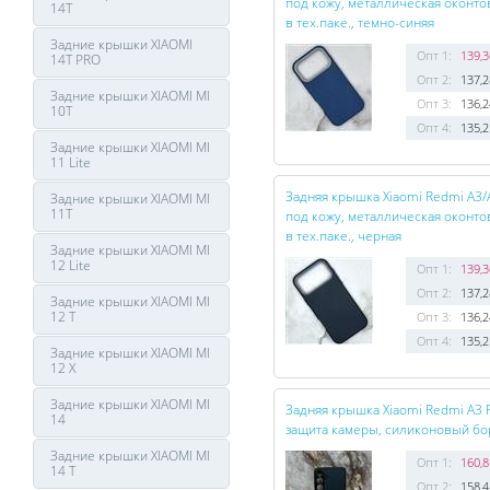
под кожу, металлическая оконтов
14T
в тех.паке., темно-синяя
Задние крышки XIAOMI
Опт 1:
139,3
14T PRO
Опт 2:
137,2
Задние крышки XIAOMI MI
Опт 3:
136,2
10T
Опт 4:
135,2
Задние крышки XIAOMI MI
11 Lite
Задняя крышка Xiaomi Redmi A3/
Задние крышки XIAOMI MI
11T
под кожу, металлическая оконтов
в тех.паке., черная
Задние крышки XIAOMI MI
12 Lite
Опт 1:
139,3
Опт 2:
137,2
Задние крышки XIAOMI MI
12 T
Опт 3:
136,2
Опт 4:
135,2
Задние крышки XIAOMI MI
12 X
Задние крышки XIAOMI MI
Задняя крышка Xiaomi Redmi A3 F
14
защита камеры, силиконовый борт
Задние крышки XIAOMI MI
Опт 1:
160,8
14 T
Опт 2:
158,4