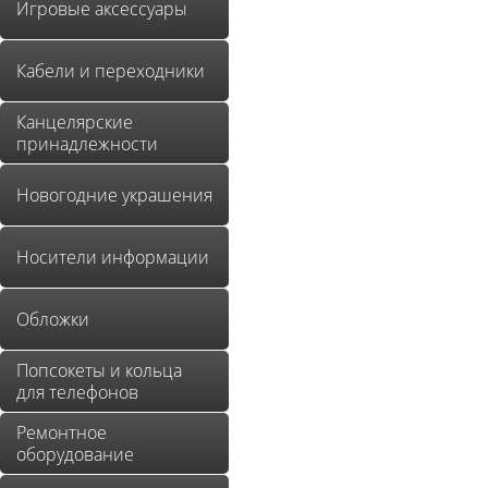
Игровые аксессуары
Кабели и переходники
Канцелярские
принадлежности
Новогодние украшения
Носители информации
Обложки
Попсокеты и кольца
для телефонов
Ремонтное
оборудование