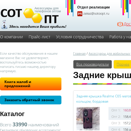
Отдел реализации
zakaz@sotoopt.ru
Дос
Здесь находится Ваша прибыль!
О компании
Прайс-лист
Условия сотрудничества
Работа у н
Если качество обслуживания в нашем
Главная
/
Аксессуары для мобильных 
магазине Вас не удовлетворяет,
воспользуйтесь возможностью
Все производители
Прочее
написать письмо нашему директору
напрямую.
Задние крыш
Книга жалоб и
предложений
Задняя крышка Realme C65 матов
Заказать обратный звонок
кольцом, бордовая
Опт 1:
160,8
Каталог
Опт 2:
158,4
33990
Опт 3:
157,2
Всего
наименований
Опт 4:
156 р
Ежедневное обновление ассортимента!