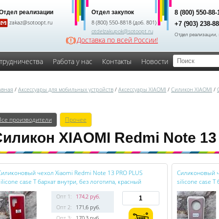
Отдел реализации
Отдел закупок
8 (800) 550-88
zakaz@sotoopt.ru
8 (800) 550-8818 (доб. 801)
+7 (903) 238-8
otdelzakupok@sotoopt.ru
Отдел реализации, 
Доставка по всей России!
трудничества
Работа у нас
Контакты
Новости
авная
/
Аксессуары для мобильных устройств
/
Аксессуары XIAOMI
/
Силикон XIAOMI
/
Все производители
Прочее
иликон XIAOMI Redmi Note 13 
Силиконовый чехол Xiaomi Redmi Note 13 PRO PLUS
Силиконовый ч
silicone case T бархат внутри, без логотипа, красный
silicone case T
Опт 1:
174,2 руб.
Опт 2:
171,6 руб.
Опт 3:
170,3 руб.