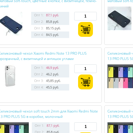
матовый soft-touch, цветные кнопки, с визитницей, темно-
матовый soft-t
синий
Опт 1:
87,1 руб.
Опт 2:
85,8 руб.
Опт 3:
85,15 руб.
Опт 4:
84,5 руб.
Силиконовый чехол Xiaomi Redmi Note 13 PRO PLUS
Силиконовый ч
прозрачный, с визитницей и антишок углами
13 PRO PLUS 5
Опт 1:
46,9 руб.
Опт 2:
46,2 руб.
Опт 3:
45,85 руб.
Опт 4:
45,5 руб.
Силиконовый чехол soft touch 2mm для Xiaomi Redmi Note
Силиконовый ч
13 PRO PLUS 5G в коробке, молочный
13 PRO PLUS 5
Опт 1:
87,1 руб.
Опт 2:
85,8 руб.