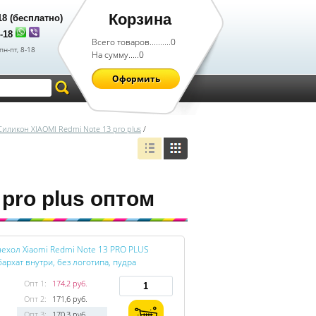
Корзина
-18 (бесплатно)
8-18
Всего товаров..........
0
пн-пт, 8-18
На сумму.....
0
Оформить
Силикон XIAOMI Redmi Note 13 pro plus
/
pro plus оптом
ехол Xiaomi Redmi Note 13 PRO PLUS
 бархат внутри, без логотипа, пудра
Опт 1:
174,2 руб.
Опт 2:
171,6 руб.
Опт 3:
170,3 руб.