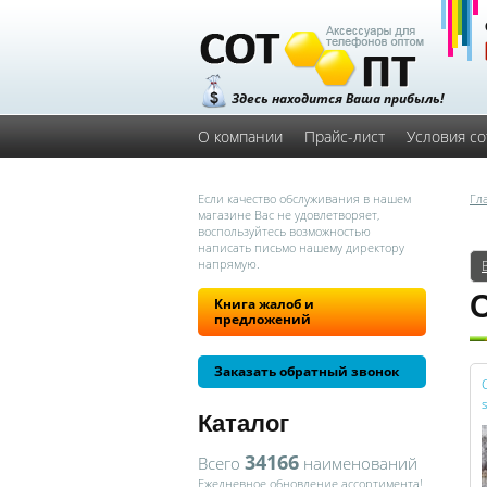
Здесь находится Ваша прибыль!
О компании
Прайс-лист
Условия со
Если качество обслуживания в нашем
Гл
магазине Вас не удовлетворяет,
воспользуйтесь возможностью
написать письмо нашему директору
напрямую.
С
Книга жалоб и
предложений
Заказать обратный звонок
Каталог
34166
Всего
наименований
Ежедневное обновление ассортимента!