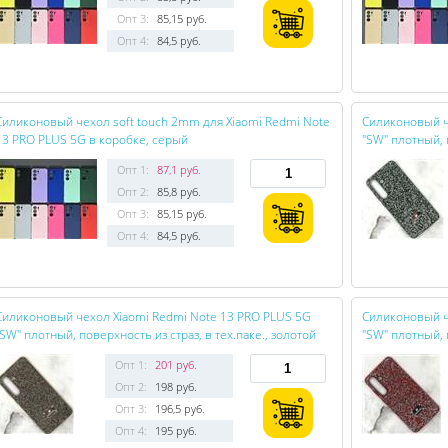
Опт 3:
85,15 руб.
Опт 4:
84,5 руб.
Силиконовый чехол soft touch 2mm для Xiaomi Redmi Note
Силиконовый ч
13 PRO PLUS 5G в коробке, серый
"SW" плотный, 
Опт 1:
87,1 руб.
Опт 2:
85,8 руб.
Опт 3:
85,15 руб.
Опт 4:
84,5 руб.
Силиконовый чехол Xiaomi Redmi Note 13 PRO PLUS 5G
Силиконовый ч
"SW" плотный, поверхность из страз, в тех.паке., золотой
"SW" плотный, 
Опт 1:
201 руб.
Опт 2:
198 руб.
Опт 3:
196,5 руб.
Опт 4:
195 руб.