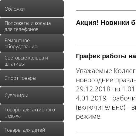
Обложки
Акция! Новинки бе
Попсокеты и кольца
для телефонов
Ремонтное
оборудование
График работы на
Световые кольца и
штативы
Уважаемые Коллег
Спорт товары
новогодние праздни
29.12.2018 по 1.01
Сувениры
4.01.2019 - рабочи
(включительно) - 
Товары для активного
режиме.
отдыха
Товары для детей