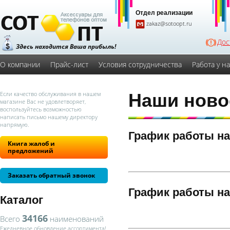
Отдел реализации
zakaz@sotoopt.ru
Дос
Здесь находится Ваша прибыль!
О компании
Прайс-лист
Условия сотрудничества
Работа у н
Если качество обслуживания в нашем
Наши ново
магазине Вас не удовлетворяет,
воспользуйтесь возможностью
написать письмо нашему директору
напрямую.
График работы на
Книга жалоб и
предложений
Заказать обратный звонок
График работы на
Каталог
34166
Всего
наименований
Ежедневное обновление ассортимента!