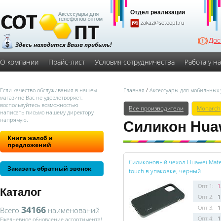
Отдел реализации
zakaz@sotoopt.ru
Дос
Здесь находится Ваша прибыль!
О компании
Прайс-лист
Условия сотрудничества
Работа у н
Если качество обслуживания в нашем
Главная
/
Аксессуары для мобильных 
магазине Вас не удовлетворяет,
воспользуйтесь возможностью
Все производители
Monarch
написать письмо нашему директору
напрямую.
Силикон Huaw
Книга жалоб и
предложений
Силиконовый чехол Huawei Mate
Заказать обратный звонок
touch в упаковке, черный
Опт 1:
1
Каталог
Опт 2:
1
34166
Опт 3:
1
Всего
наименований
Опт 4:
1
Ежедневное обновление ассортимента!