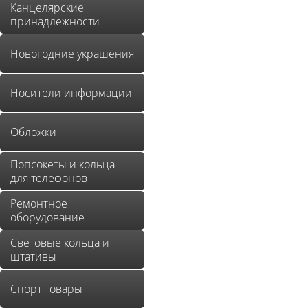
Канцелярские
принадлежности
Новогодние украшения
Носители информации
Обложки
Попсокеты и кольца
для телефонов
Ремонтное
оборудование
Световые кольца и
штативы
Спорт товары