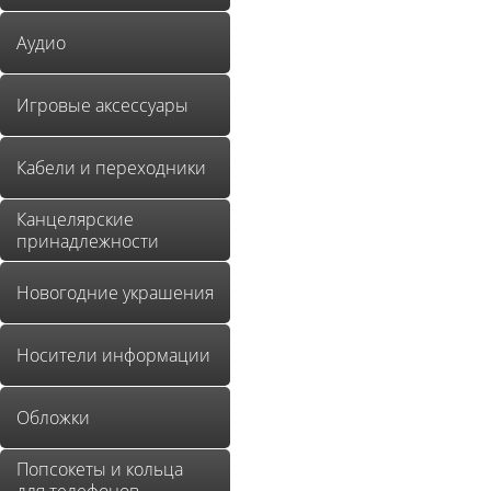
Аудио
Игровые аксессуары
Кабели и переходники
Канцелярские
принадлежности
Новогодние украшения
Носители информации
Обложки
Попсокеты и кольца