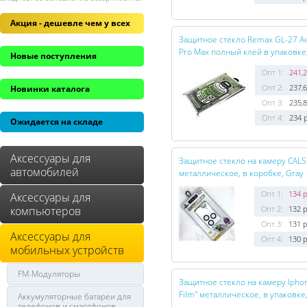
Акция - дешевле чем у всех
Защитное стекло Remax GL-27 А
Pro Max полный клей в упаковке
Новые поступления
Опт 1:
241,2
Опт 2:
237,6
Новинки каталога
Опт 3:
235,8
Опт 4:
234 
Ожидается на складе
Аксессуары для
Защитное стекло на камеру CALS
автомобилей
металлическое, в коробке, Gray
Опт 1:
134 р
Аксессуары для
компьютеров
Опт 2:
132 р
Опт 3:
131 р
Аксессуары для
Опт 4:
130 р
мобильных устройств
FM-Модуляторы
Защитное стекло на камеру Iphon
Film" металлическое, в упаковк
Аккумуляторные батареи для
телефонов и смартфонов