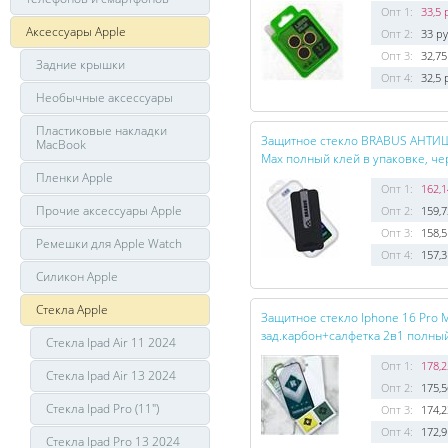
Опт 1:
33,5 
Аксессуары Apple
Опт 2:
33 ру
Опт 3:
32,75
Задние крышки
Опт 4:
32,5 
Необычные аксессуары
Пластиковые накладки
Защитное стекло BRABUS АНТИШ
MacBook
Max полный клей в упаковке, ч
Пленки Apple
Опт 1:
162,1
Прочие аксессуары Apple
Опт 2:
159,7
Опт 3:
158,5
Ремешки для Apple Watch
Опт 4:
157,3
Силикон Apple
Стекла Apple
Защитное стекло Iphone 16 Pro 
зад.карбон+салфетка 2в1 полный
Стекла Ipad Air 11 2024
Опт 1:
178,2
Стекла Ipad Air 13 2024
Опт 2:
175,5
Стекла Ipad Pro (11")
Опт 3:
174,2
Опт 4:
172,9
Стекла Ipad Pro 13 2024