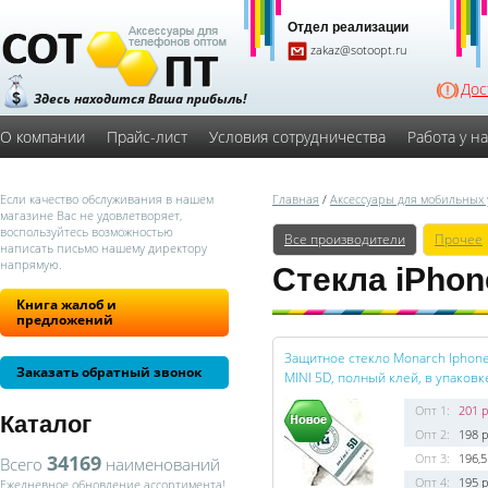
Отдел реализации
zakaz@sotoopt.ru
Дос
Здесь находится Ваша прибыль!
О компании
Прайс-лист
Условия сотрудничества
Работа у н
Если качество обслуживания в нашем
Главная
/
Аксессуары для мобильных 
магазине Вас не удовлетворяет,
воспользуйтесь возможностью
Все производители
Прочее
написать письмо нашему директору
напрямую.
Стекла iPhon
Книга жалоб и
предложений
Защитное стекло Monarch Iphone
Заказать обратный звонок
MINI 5D, полный клей, в упаковк
Опт 1:
201 р
Каталог
Опт 2:
198 р
34169
Опт 3:
196,5
Всего
наименований
Опт 4:
195 р
Ежедневное обновление ассортимента!