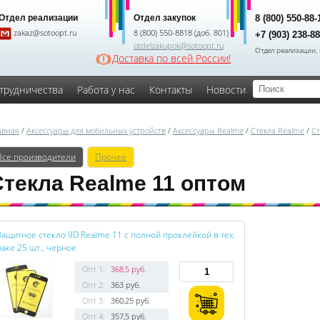
Отдел реализации
Отдел закупок
8 (800) 550-88
zakaz@sotoopt.ru
8 (800) 550-8818 (доб. 801)
+7 (903) 238-8
otdelzakupok@sotoopt.ru
Отдел реализации, 
Доставка по всей России!
трудничества
Работа у нас
Контакты
Новости
авная
/
Аксессуары для мобильных устройств
/
Аксессуары Realme
/
Стекла Realme
/
Ст
Все производители
Прочее
Стекла Realme 11 оптом
Защитное стекло 9D Realme 11 с полной проклейкой в тех.
паке 25 шт., черное
Опт 1:
368,5 руб.
Опт 2:
363 руб.
Опт 3:
360,25 руб.
Опт 4:
357,5 руб.