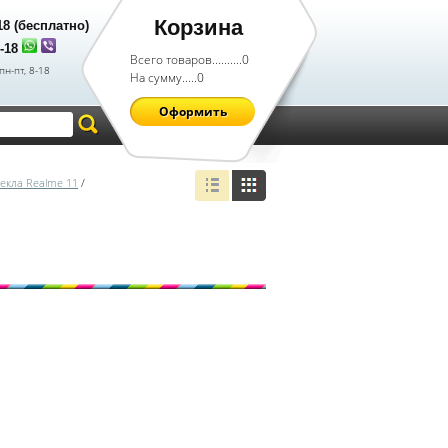
Корзина
-18 (бесплатно)
8-18
Всего товаров..........
0
пн-пт, 8-18
На сумму.....
0
Оформить
екла Realme 11
/