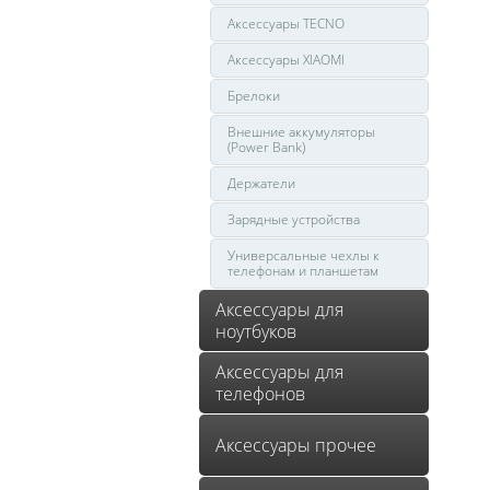
Аксессуары TECNO
Аксессуары XIAOMI
Брелоки
Внешние аккумуляторы
(Power Bank)
Держатели
Зарядные устройства
Универсальные чехлы к
телефонам и планшетам
Аксессуары для
ноутбуков
Аксессуары для
телефонов
Аксессуары прочее