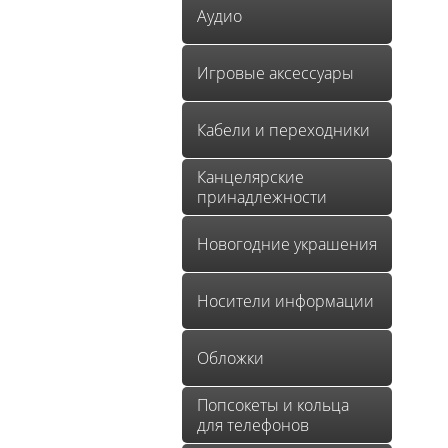
Аудио
Игровые аксессуары
Кабели и переходники
Канцелярские
принадлежности
Новогодние украшения
Носители информации
Обложки
Попсокеты и кольца
для телефонов