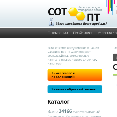
Здесь находится Ваша прибыль!
О компании
Прайс-лист
Условия со
Если качество обслуживания в нашем
Гл
магазине Вас не удовлетворяет,
воспользуйтесь возможностью
написать письмо нашему директору
напрямую.
Книга жалоб и
предложений
Заказать обратный звонок
Каталог
34166
Всего
наименований
Ежедневное обновление ассортимента!