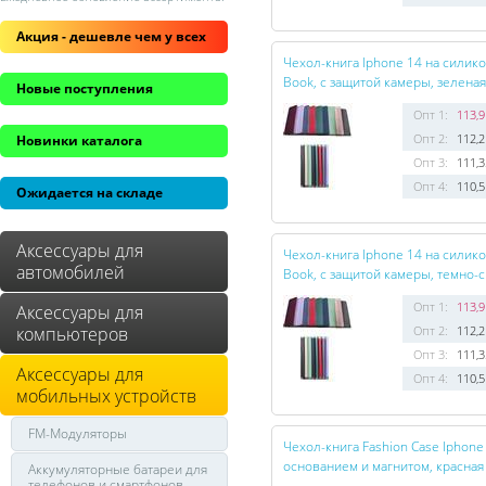
Акция - дешевле чем у всех
Чехол-книга Iphone 14 на силик
Book, с защитой камеры, зеленая
Новые поступления
Опт 1:
113,9
Опт 2:
112,2
Новинки каталога
Опт 3:
111,3
Опт 4:
110,5
Ожидается на складе
Аксессуары для
Чехол-книга Iphone 14 на силик
автомобилей
Book, с защитой камеры, темно-
Опт 1:
113,9
Аксессуары для
компьютеров
Опт 2:
112,2
Опт 3:
111,3
Аксессуары для
Опт 4:
110,5
мобильных устройств
FM-Модуляторы
Чехол-книга Fashion Case Iphone
основанием и магнитом, красная
Аккумуляторные батареи для
телефонов и смартфонов