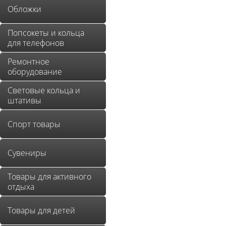
Обложки
Попсокеты и кольца
для телефонов
Ремонтное
оборудование
Световые кольца и
штативы
Спорт товары
Сувениры
Товары для активного
отдыха
Товары для детей