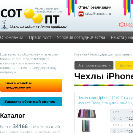
Отдел реализации
zakaz@sotoopt.ru
Дос
Здесь находится Ваша прибыль!
О компании
Прайс-лист
Условия сотрудничества
Работа у н
Если качество обслуживания в нашем
Главная
/
Аксессуары для мобильных 
магазине Вас не удовлетворяет,
воспользуйтесь возможностью
Все производители
Прочее
написать письмо нашему директору
напрямую.
Чехлы iPhon
Книга жалоб и
предложений
Чехол-книга Iphone 14 (6.1) на 
Заказать обратный звонок
магните Book, с защитой камеры
Опт 1:
113,9
Каталог
Опт 2:
112,2
34166
Опт 3:
111,3
Всего
наименований
Опт 4:
110,5
Ежедневное обновление ассортимента!