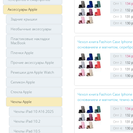
Опт 1:
134 р
Аксессуары Apple
Опт 2:
132 р
Опт 3:
131 р
Задние крышки
Опт 4:
130 р
Необычные аксессуары
Пластиковые накладки
Чехол-книга Fashion Case Iphone
MacBook
основанием и магнитом, серебр
Пленки Apple
Опт 1:
134 р
Прочие аксессуары Apple
Опт 2:
132 р
Опт 3:
131 р
Ремешки для Apple Watch
Опт 4:
130 р
Силикон Apple
Стекла Apple
Чехол-книга Fashion Case Iphone
основанием и магнитом, темно-з
Чехлы Apple
Опт 1:
134 р
Чехлы iPad 10 A16 2025
Опт 2:
132 р
Чехлы iPad 10.2
Опт 3:
131 р
Опт 4:
130 р
Чехлы iPad 10.5