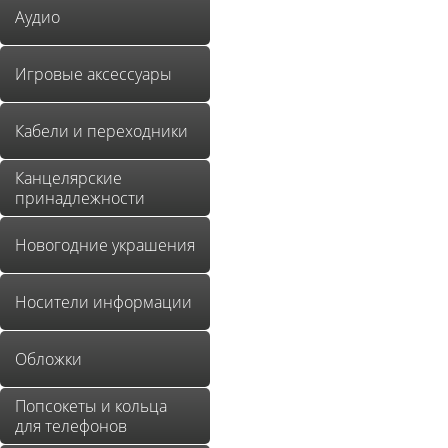
Аудио
Игровые аксессуары
Кабели и переходники
Канцелярские
принадлежности
Новогодние украшения
Носители информации
Обложки
Попсокеты и кольца
для телефонов