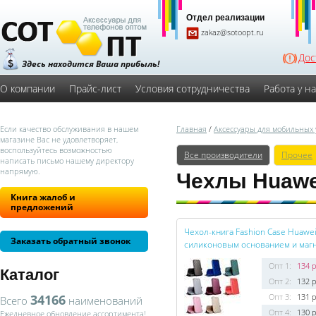
Отдел реализации
zakaz@sotoopt.ru
Дос
Здесь находится Ваша прибыль!
О компании
Прайс-лист
Условия сотрудничества
Работа у н
Если качество обслуживания в нашем
Главная
/
Аксессуары для мобильных 
магазине Вас не удовлетворяет,
воспользуйтесь возможностью
Все производители
Прочее
написать письмо нашему директору
напрямую.
Чехлы Huawe
Книга жалоб и
предложений
Чехол-книга Fashion Case Huawei
Заказать обратный звонок
силиконовым основанием и магн
Опт 1:
134 р
Каталог
Опт 2:
132 р
34166
Опт 3:
131 р
Всего
наименований
Опт 4:
130 р
Ежедневное обновление ассортимента!