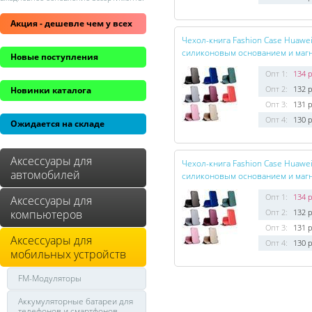
Акция - дешевле чем у всех
Чехол-книга Fashion Case Huawei
силиконовым основанием и магн
Новые поступления
Опт 1:
134 р
Опт 2:
132 р
Новинки каталога
Опт 3:
131 р
Опт 4:
130 р
Ожидается на складе
Аксессуары для
Чехол-книга Fashion Case Huawei
автомобилей
силиконовым основанием и магн
Опт 1:
134 р
Аксессуары для
компьютеров
Опт 2:
132 р
Опт 3:
131 р
Аксессуары для
Опт 4:
130 р
мобильных устройств
FM-Модуляторы
Аккумуляторные батареи для
телефонов и смартфонов